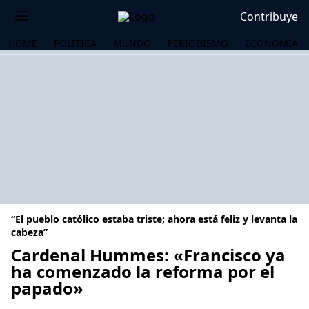
Contribuye
HOME
POLÍTICA
MUNDO
PERIODISMO
ECONOMÍA
“El pueblo católico estaba triste; ahora está feliz y levanta la
cabeza”
Cardenal Hummes: «Francisco ya
ha comenzado la reforma por el
OS
papado»