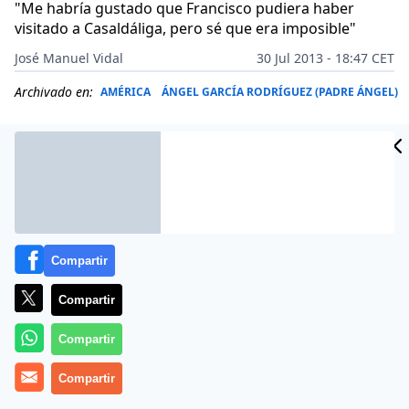
"Me habría gustado que Francisco pudiera haber
visitado a Casaldáliga, pero sé que era imposible"
José Manuel Vidal
30 Jul 2013 - 18:47 CET
Archivado en:
AMÉRICA
ÁNGEL GARCÍA RODRÍGUEZ (PADRE ÁNGEL)
Compartir
Compartir
Compartir
(
José Manuel Vidal
Compartir
, Rio).- Sentado al lado de Bergoglio,
el cardenal
Claudio Hummes
, tuvo la inspiración de