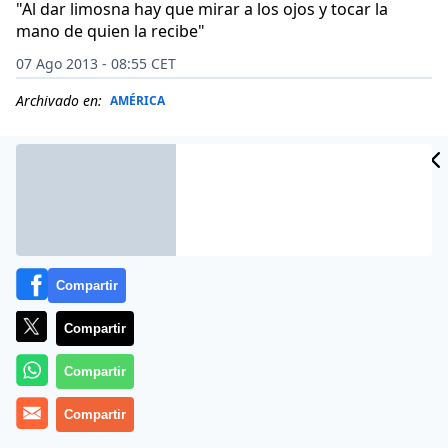
"Al dar limosna hay que mirar a los ojos y tocar la
mano de quien la recibe"
07 Ago 2013 - 08:55 CET
Archivado en:
AMÉRICA
Compartir
Compartir
Compartir
El papa Francisco destacó la «
Compartir
cultura del encuentro
»
con los más necesitados, en un mensaje enviado a los