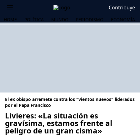
Contribuye
HOME
POLÍTICA
MUNDO
PERIODISMO
ECONOMÍA
El ex obispo arremete contra los "vientos nuevos" liderados
por el Papa Francisco
Livieres: «La situación es
gravísima, estamos frente al
OS
peligro de un gran cisma»