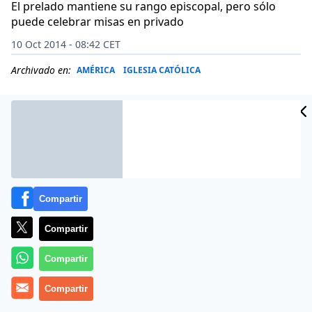
El prelado mantiene su rango episcopal, pero sólo
puede celebrar misas en privado
10 Oct 2014 - 08:42 CET
Archivado en:
AMÉRICA
IGLESIA CATÓLICA
Compartir
Compartir
Compartir
El ex obispo de Ciudad del Este,
Compartir
Rogelio Livieres
,
advirtió ayer que la Iglesia Católica se encamina hacia