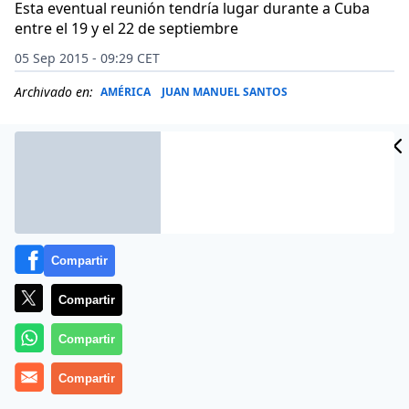
Esta eventual reunión tendría lugar durante a Cuba
entre el 19 y el 22 de septiembre
05 Sep 2015 - 09:29 CET
Archivado en:
AMÉRICA
JUAN MANUEL SANTOS
Compartir
Compartir
Compartir
El presidente de Colombia,
Compartir
Juan Manuel Santos
, ha
dicho este viernes que apoyaría una eventual reunión