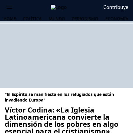
Contribuye
HOME
POLÍTICA
MUNDO
PERIODISMO
ECONOMÍA
"El Espíritu se manifiesta en los refugiados que están
invadiendo Europa"
Víctor Codina: «La Iglesia
Latinoamericana convierte la
OS
dimensión de los pobres en algo
esencial para el cristianismo»