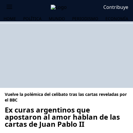
Contribuye
HOME
POLÍTICA
MUNDO
PERIODISMO
ECONOMÍA
Vuelve la polémica del celibato tras las cartas reveladas por
el BBC
Ex curas argentinos que
apostaron al amor hablan de las
OS
cartas de Juan Pablo II