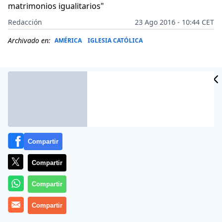
matrimonios igualitarios"
Redacción
23 Ago 2016 - 10:44 CET
Archivado en:
AMÉRICA
IGLESIA CATÓLICA
Compartir
Compartir
Compartir
(
Siame
).- La
Arquidiócesis Primada de México
Compartir
condena enérgicamente la agresión que sufrió, este
lunes 22 de agosto, el edificio de la Curia del