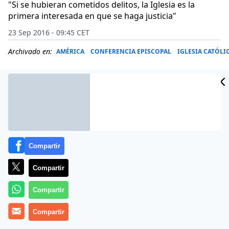
"Si se hubieran cometidos delitos, la Iglesia es la
primera interesada en que se haga justicia"
23 Sep 2016 - 09:45 CET
Archivado en:
AMÉRICA
CONFERENCIA EPISCOPAL
IGLESIA CATÓLI
Compartir
Compartir
Compartir
El Comité Ejecutivo del Episcopado argentino criticó
Compartir
hoy el
allanamiento al convento de Nogoyá
, en la