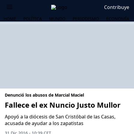
Contribuye
HOME
POLÍTICA
MUNDO
PERIODISMO
ECONOMÍA
Denunció los abusos de Marcial Maciel
Fallece el ex Nuncio Justo Mullor
Apoyó a la diócesis de San Cristóbal de las Casas,
OS
acusada de ayudar a los zapatistas
31 Dic 2016 - 10:39 CET