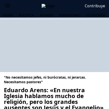
Contribuye
HOME
POLÍTICA
MUNDO
PERIODISMO
ECONOMÍA
"No necesitamos jefes, ni burócratas, ni jerarcas.
Necesitamos pastores"
Eduardo Arens: «En nuestra
Iglesia hablamos mucho de
OS
religión, pero los grandes
ausentes son Jesús y el Evangelio»