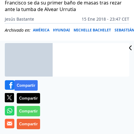
Francisco se da su primer baño de masas tras rezar
ante la tumba de Alvear Urrutia
Jesús Bastante
15 Ene 2018 - 23:47 CET
Archivado en:
AMÉRICA
HYUNDAI
MICHELLE BACHELET
SEBASTIÁ
Compartir
Compartir
Compartir
(
Jesús Bastante
Compartir
).-
Francisco ya está en Chile
. Con casi
una hora de adelanto sobre el horario previsto, el