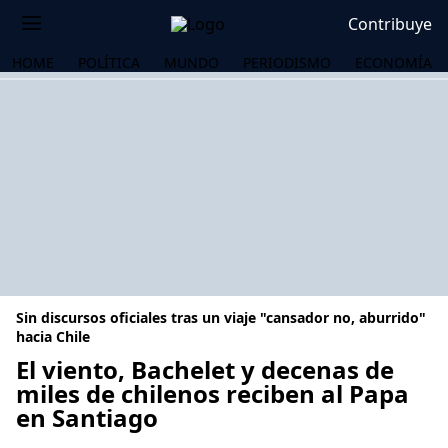
Contribuye
HOME
POLÍTICA
MUNDO
PERIODISMO
ECONOMÍA
Sin discursos oficiales tras un viaje "cansador no, aburrido"
hacia Chile
El viento, Bachelet y decenas de
miles de chilenos reciben al Papa
OS
en Santiago