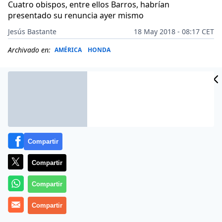
Cuatro obispos, entre ellos Barros, habrían
presentado su renuncia ayer mismo
Jesús Bastante
18 May 2018 - 08:17 CET
Archivado en:
AMÉRICA
HONDA
Compartir
Compartir
Compartir
(
J. B./Agencias
Compartir
).- «
Hay una herida abierta, dolorosa
, y
hasta ahora ha sido tratada con una medicina que,