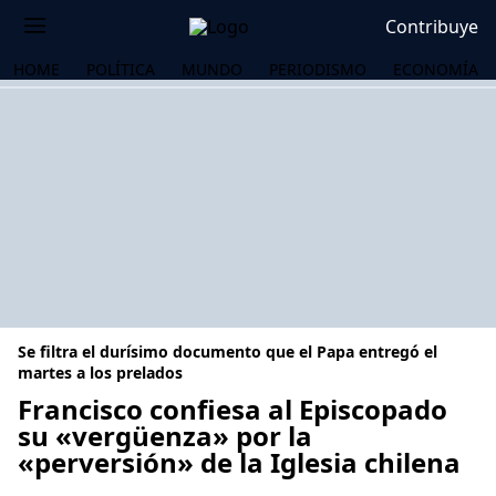
Contribuye
HOME
POLÍTICA
MUNDO
PERIODISMO
ECONOMÍA
Se filtra el durísimo documento que el Papa entregó el
martes a los prelados
Francisco confiesa al Episcopado
su «vergüenza» por la
OS
«perversión» de la Iglesia chilena