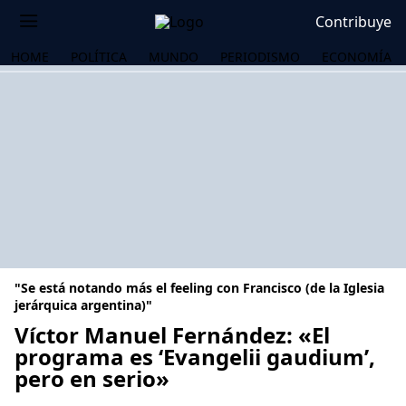
Contribuye
HOME
POLÍTICA
MUNDO
PERIODISMO
ECONOMÍA
"Se está notando más el feeling con Francisco (de la Iglesia
jerárquica argentina)"
Víctor Manuel Fernández: «El
programa es ‘Evangelii gaudium’,
OS
pero en serio»