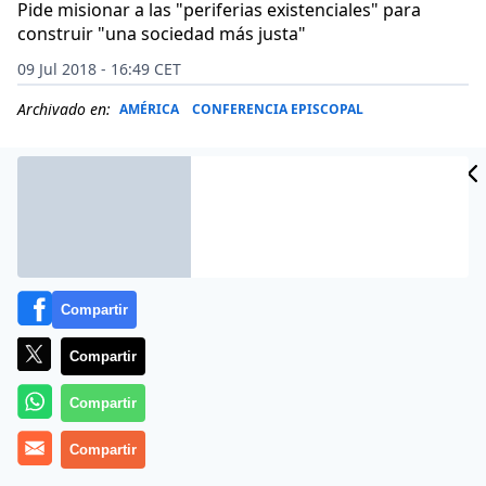
Pide misionar a las "periferias existenciales" para
construir "una sociedad más justa"
09 Jul 2018 - 16:49 CET
Archivado en:
AMÉRICA
CONFERENCIA EPISCOPAL
Compartir
Compartir
Compartir
Arranca en Bolivia el
Compartir
V Congreso Americano
Misionero (CAM V)
, bajo el lema:
«América en Mision,