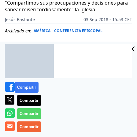
"Compartimos sus preocupaciones y decisiones para
sanear misericordiosamente" la Iglesia
Jesús Bastante
03 Sep 2018 - 15:53 CET
Archivado en:
AMÉRICA
CONFERENCIA EPISCOPAL
Compartir
Compartir
Compartir
(
J. Bastante
Compartir
).- «
Cuente con nosotros en este empeño
y
le reiteramos nuestra filial devoción». La Iglesia