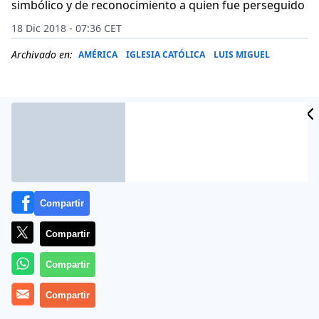
simbólico y de reconocimiento a quien fue perseguido
18 Dic 2018 - 07:36 CET
Archivado en:
AMÉRICA
IGLESIA CATÓLICA
LUIS MIGUEL
Compartir
Compartir
Compartir
(
Luis Miguel Modino
, Brasil).- El Papa Francisco ha
enviado una breve
Compartir
carta a Leonardo Boff
en la que le
agradece su apoyo, manifestado por el teólogo