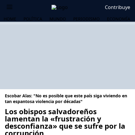
Contribuye
HOME
POLÍTICA
MUNDO
PERIODISMO
ECONOMÍA
Escobar Alas: "No es posible que este país siga viviendo en
tan espantosa violencia por décadas"
Los obispos salvadoreños
lamentan la «frustración y
OS
desconfianza» que se sufre por la
corrupción