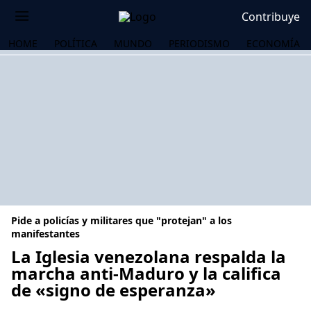
Contribuye
HOME
POLÍTICA
MUNDO
PERIODISMO
ECONOMÍA
Pide a policías y militares que "protejan" a los
manifestantes
La Iglesia venezolana respalda la
marcha anti-Maduro y la califica
OS
de «signo de esperanza»