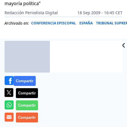
mayoría política”
Redacción Periodista Digital
18 Sep 2009 - 16:45 CET
Archivado en:
CONFERENCIA EPISCOPAL
ESPAÑA
TRIBUNAL SUPR
Compartir
Compartir
Compartir
«
Ganar unas elecciones no da derecho a cambiar el código
Compartir
moral de una sociedad. Quien gana unas elecciones no
debe aprovecharse de ello para adoctrinar a la sociedad,