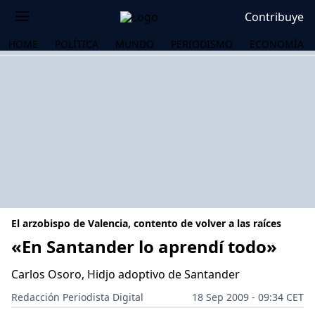
Contribuye
HOME
POLÍTICA
MUNDO
PERIODISMO
ECONOMÍA
El arzobispo de Valencia, contento de volver a las raíces
«En Santander lo aprendí todo»
Carlos Osoro, Hidjo adoptivo de Santander
OS
Redacción Periodista Digital
18 Sep 2009 - 09:34 CET