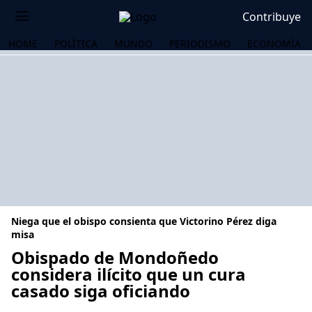
Contribuye
HOME
POLÍTICA
MUNDO
PERIODISMO
ECONOMÍA
Niega que el obispo consienta que Victorino Pérez diga
misa
Obispado de Mondoñedo
considera ilícito que un cura
OS
casado siga oficiando