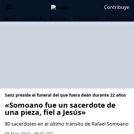
Contribuye
HOME
POLÍTICA
MUNDO
PERIODISMO
ECONOMÍA
Sanz preside el funeral del que fuera deán durante 22 años
«Somoano fue un sacerdote de
una pieza, fiel a Jesús»
OS
80 sacerdotes en el último tránsito de Rafael Somoano
05 May 2010 - 09:31 CET