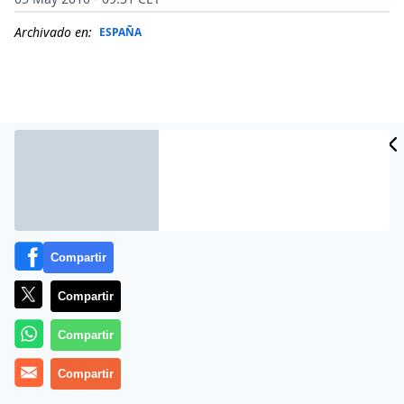
Archivado en:
ESPAÑA
Compartir
Compartir
Ochenta sacerdotes arroparon ayer en la catedral de
Compartir
Oviedo a
Rafael Somoano Berzosa
en su último
tránsito por el templo al que estuvo tantos años
Compartir
vinculado. El mismo cabildo al que pertenecía desde