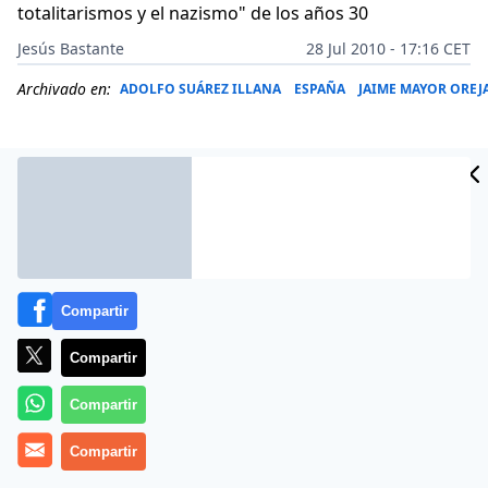
totalitarismos y el nazismo" de los años 30
Jesús Bastante
28 Jul 2010 - 17:16 CET
Archivado en:
ADOLFO SUÁREZ ILLANA
ESPAÑA
JAIME MAYOR OREJ
Compartir
Compartir
Compartir
(
Jesús Bastante/Agencias
).- «La derecha y la izquierda
Compartir
podrán decir que están en contra o a favor del aborto,
pero
tanto un partido como el otro siguen