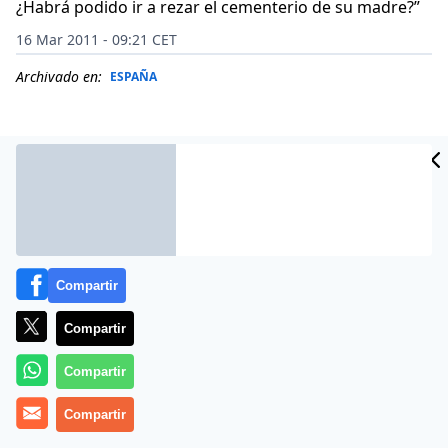
¿Habrá podido ir a rezar el cementerio de su madre?”
16 Mar 2011 - 09:21 CET
Archivado en:
ESPAÑA
Compartir
Compartir
Compartir
(
Xabier Pikaza
).-
Niños robados
, arrancados de los
brazos de su madre, oficialmente muertos o vendidos
Compartir
por ser «fruto del pecado». También dentro de la