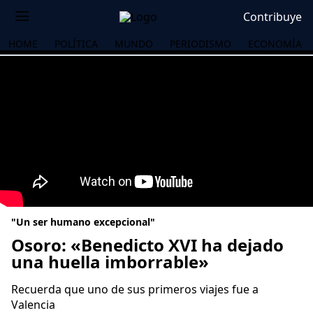
Contribuye
HOME
POLÍTICA
MUNDO
PERIODISMO
ECONOMÍA
"Un ser humano excepcional"
Osoro: «Benedicto XVI ha dejado
una huella imborrable»
OS
Recuerda que uno de sus primeros viajes fue a
Valencia