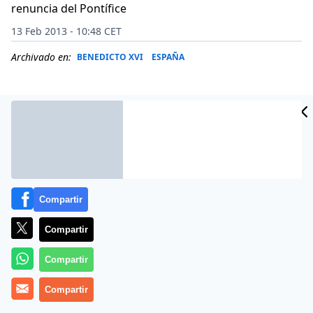
renuncia del Pontífice
13 Feb 2013 - 10:48 CET
Archivado en:
BENEDICTO XVI
ESPAÑA
Compartir
Compartir
Compartir
El deán de la Catedral de Santiago,
Segundo Pérez
,
Compartir
elogia la figura del Benedicto XVI, del que destaca su
«
coherencia intelectual, humana y espiritual
» tras