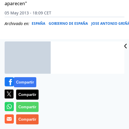
aparecen"
05 May 2013 - 18:09 CET
Archivado en:
ESPAÑA
GOBIERNO DE ESPAÑA
JOSE ANTONIO GRIÑ
Compartir
Compartir
Compartir
El presidente de la Junta de Andalucía,
José Antonio
Compartir
Griñán
, ha defendido que invertir en Educación o
Sanidad es una «opción política», toda vez que ha