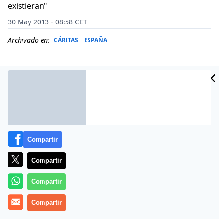
existieran"
30 May 2013 - 08:58 CET
Archivado en:
CÁRITAS
ESPAÑA
Compartir
Compartir
Compartir
El arzobispo de Tánger (Marruecos),
Santiago Agrelo
,
Compartir
ha solicitado hoy a las autoridades que adopten
medidas para evitar la muerte de inmigrantes