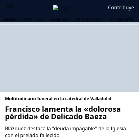
Contribuye
HOME
POLÍTICA
MUNDO
PERIODISMO
ECONOMÍA
Multitudinario funeral en la catedral de Valladolid
Francisco lamenta la «dolorosa
pérdida» de Delicado Baeza
OS
Blázquez destaca la "deuda impagable" de la Iglesia
con el prelado fallecido