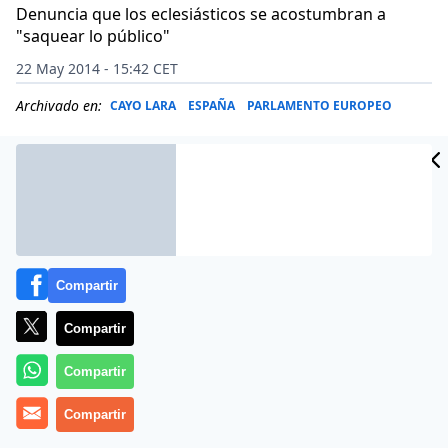
Denuncia que los eclesiásticos se acostumbran a
"saquear lo público"
22 May 2014 - 15:42 CET
Archivado en:
CAYO LARA
ESPAÑA
PARLAMENTO EUROPEO
Compartir
Compartir
Compartir
Compartir
El coordinador general de IU,
Cayo Lara,
ha afirmado
en relación a la gestión de la
Mezquita-Catedral de