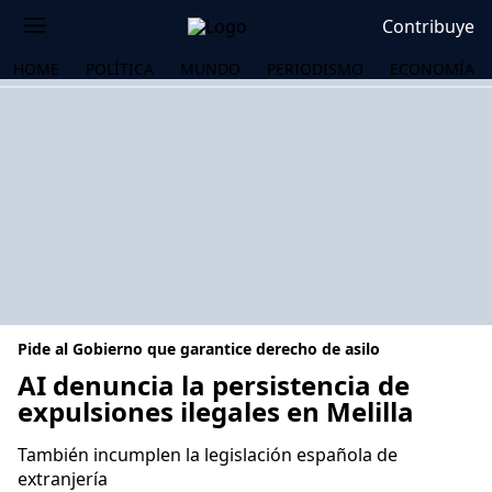
Contribuye
HOME
POLÍTICA
MUNDO
PERIODISMO
ECONOMÍA
Pide al Gobierno que garantice derecho de asilo
AI denuncia la persistencia de
expulsiones ilegales en Melilla
OS
También incumplen la legislación española de
extranjería