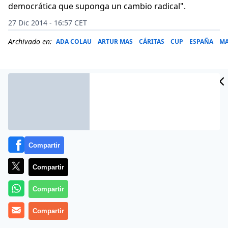
democrática que suponga un cambio radical".
27 Dic 2014 - 16:57 CET
Archivado en:
ADA COLAU
ARTUR MAS
CÁRITAS
CUP
ESPAÑA
MA
Compartir
Compartir
Compartir
Más información
Compartir