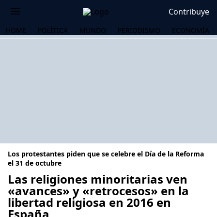
Contribuye
HOME
POLÍTICA
MUNDO
PERIODISMO
ECONOMÍA
Los protestantes piden que se celebre el Día de la Reforma
el 31 de octubre
Las religiones minoritarias ven
«avances» y «retrocesos» en la
OS
libertad religiosa en 2016 en
España