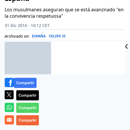
Los musulmanes aseguran que se está avanznado "en
la convivencia respetuosa"
31 Dic 2016 - 10:12 CET
Archivado en:
ESPAÑA
FELIPE VI
Compartir
Compartir
Compartir
Compartir
(
José M. Vidal/EP
).- Son unas cuantas gotas en medio