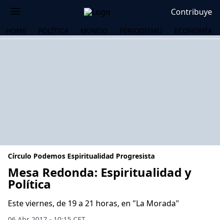
Contribuye
HOME
POLÍTICA
MUNDO
PERIODISMO
ECONOMÍA
Círculo Podemos Espiritualidad Progresista
Mesa Redonda: Espiritualidad y
Política
OS
Este viernes, de 19 a 21 horas, en "La Morada"
06 Abr 2017 - 10:15 CET