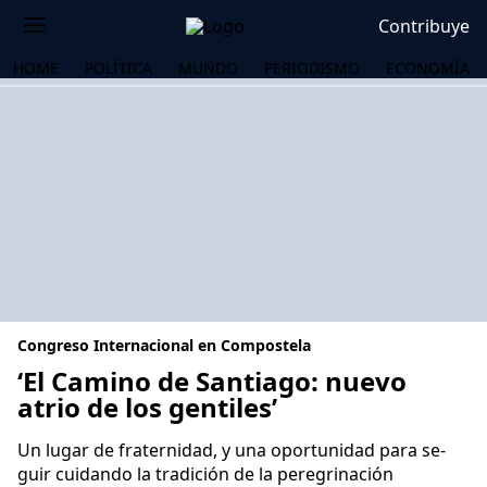
Contribuye
HOME
POLÍTICA
MUNDO
PERIODISMO
ECONOMÍA
Congreso Internacional en Compostela
‘El Ca­mino de San­tia­go: nue­vo
atrio de los gen­ti­les’
OS
Un lu­gar de fra­ter­ni­dad, y una opor­tu­ni­dad para se­
guir cui­dan­do la tra­di­ción de la peregrinación