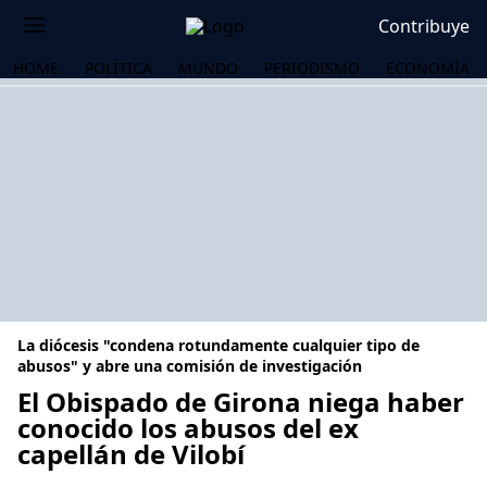
Contribuye
HOME
POLÍTICA
MUNDO
PERIODISMO
ECONOMÍA
La diócesis "condena rotundamente cualquier tipo de
abusos" y abre una comisión de investigación
El Obispado de Girona niega haber
conocido los abusos del ex
OS
capellán de Vilobí