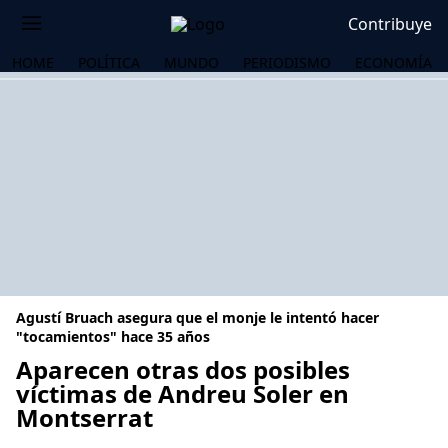
Contribuye
HOME
POLÍTICA
MUNDO
PERIODISMO
ECONOMÍA
Agustí Bruach asegura que el monje le intentó hacer
"tocamientos" hace 35 años
Aparecen otras dos posibles
víctimas de Andreu Soler en
OS
Montserrat