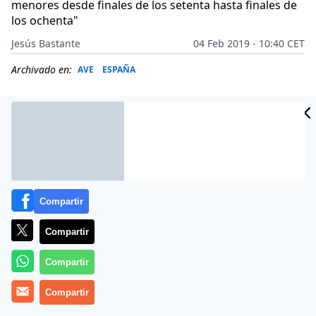
menores desde finales de los setenta hasta finales de
los ochenta"
Jesús Bastante
04 Feb 2019 - 10:40 CET
Archivado en:
AVE
ESPAÑA
Compartir
Compartir
Compartir
(
Jesús Bastante/Agencias
).-
‘Corvus’
. Cuervo. Una
Compartir
canción dedicada a su pederasta. «
Dónde estaba tu Dios