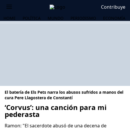
Contribuye
HOME
POLÍTICA
MUNDO
PERIODISMO
ECONOMÍA
El batería de Els Pets narra los abusos sufridos a manos del
cura Pere Llagostera de Constantí
‘Corvus’: una canción para mi
pederasta
OS
Ramon: "El sacerdote abusó de una decena de