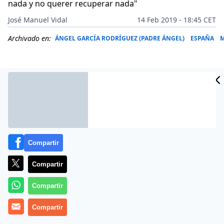
nada y no querer recuperar nada"
José Manuel Vidal
14 Feb 2019 - 18:45 CET
Archivado en:
ÁNGEL GARCÍA RODRÍGUEZ (PADRE ÁNGEL)
ESPAÑA
M
Compartir
Compartir
Compartir
Más información
Compartir