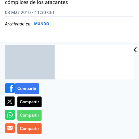
cómplices de los atacantes
08 Mar 2010 - 11:30 CET
Archivado en:
MUNDO
Compartir
Compartir
Compartir
Pastores musulmanes de la etnia fulani
, armados
con revólveres, fusiles, metralletas y machetes,
Compartir
asaltaron las viviendas de las localidades de Dogo Na