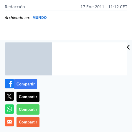
Redacción
17 Ene 2011 - 11:12 CET
Archivado en:
MUNDO
Compartir
Compartir
Compartir
Más información
Compartir