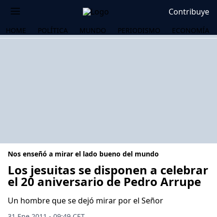
Contribuye
HOME
POLÍTICA
MUNDO
PERIODISMO
ECONOMÍA
Nos enseñó a mirar el lado bueno del mundo
Los jesuitas se disponen a celebrar
el 20 aniversario de Pedro Arrupe
OS
Un hombre que se dejó mirar por el Señor
31 Ene 2011 - 09:49 CET