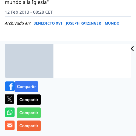
mundo a la Iglesia"
12 Feb 2013 - 08:28 CET
Archivado en:
BENEDICTO XVI
JOSEPH RATZINGER
MUNDO
Compartir
Compartir
Compartir
El arzobispo de Cracovia y secretario de Juan Pablo II
durante casi 40 años,
Compartir
Stanislaw Dziwisz,
recordó hoy
que el Papa polaco «guió la Iglesia hasta el final» y