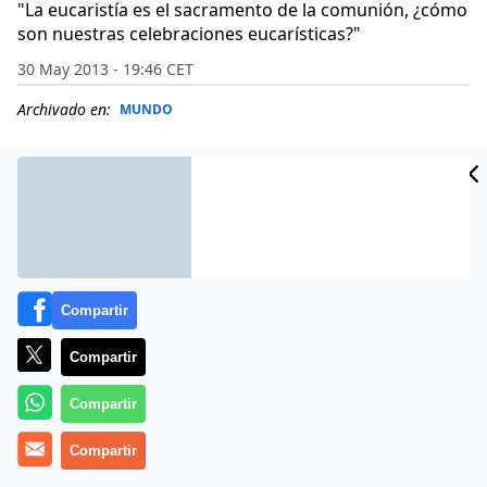
"La eucaristía es el sacramento de la comunión, ¿cómo
son nuestras celebraciones eucarísticas?"
30 May 2013 - 19:46 CET
Archivado en:
MUNDO
Compartir
Compartir
Compartir
(
RV
).- En la Solemnidad del Santísimo Cuerpo y Sangre
Compartir
de Cristo, el Santo Padre
Francisco
celebró la Santa