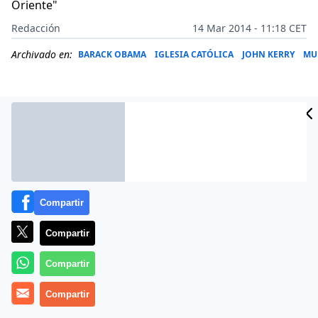
Oriente"
Redacción
14 Mar 2014 - 11:18 CET
Archivado en:
BARACK OBAMA
IGLESIA CATÓLICA
JOHN KERRY
MU
Compartir
Compartir
Compartir
Más información
Compartir