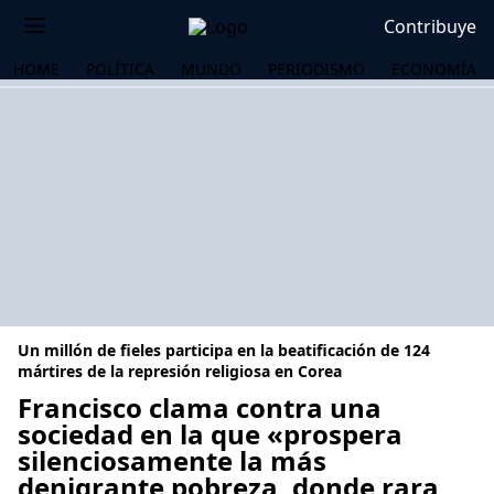
Contribuye
HOME
POLÍTICA
MUNDO
PERIODISMO
ECONOMÍA
Un millón de fieles participa en la beatificación de 124
mártires de la represión religiosa en Corea
Francisco clama contra una
sociedad en la que «prospera
OS
silenciosamente la más
denigrante pobreza, donde rara