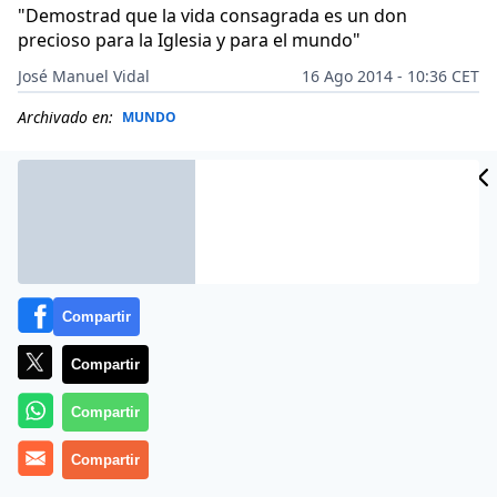
"Demostrad que la vida consagrada es un don
precioso para la Iglesia y para el mundo"
José Manuel Vidal
16 Ago 2014 - 10:36 CET
Archivado en:
MUNDO
Compartir
Compartir
Compartir
Compartir
(
José M. Vidal
).- Miles de monjas se reunen con el
Papa
en el Training Center de Kkottomgnae. Emoción a