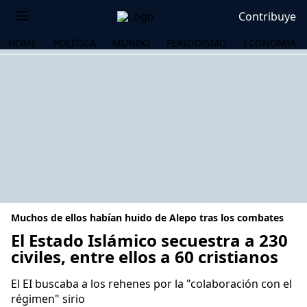
Contribuye
HOME
POLÍTICA
MUNDO
PERIODISMO
ECONOMÍA
Muchos de ellos habían huido de Alepo tras los combates
El Estado Islámico secuestra a 230
civiles, entre ellos a 60 cristianos
OS
El EI buscaba a los rehenes por la "colaboración con el
régimen" sirio