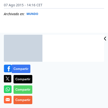
07 Ago 2015 - 14:16 CET
Archivado en:
MUNDO
Compartir
Compartir
Más información
Compartir
Compartir