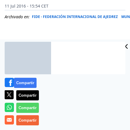
11 Jul 2016 - 15:54 CET
Archivado en:
FIDE - FEDERACIÓN INTERNACIONAL DE AJEDREZ
MUN
Compartir
Compartir
(
Fides
).- «
Compartir
En Sudán del Sur se corre el peligro de sufrir
un genocidio
. Escribirlo en letras grandes, para que
Compartir
alguien de la comunidad internacional intervenga
¡antes de que sea demasiado tarde!».