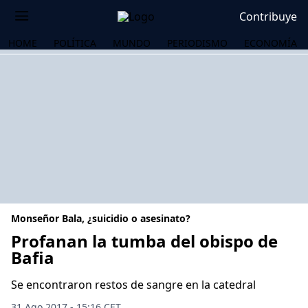
Contribuye
HOME
POLÍTICA
MUNDO
PERIODISMO
ECONOMÍA
Monseñor Bala, ¿suicidio o asesinato?
Profanan la tumba del obispo de
Bafia
OS
Se encontraron restos de sangre en la catedral
31 Ago 2017 - 15:16 CET